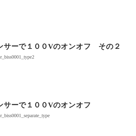
ンサーで１００Vのオンオフ その２
r_biss0001_type2
ンサーで１００Vのオンオフ
r_biss0001_separate_type