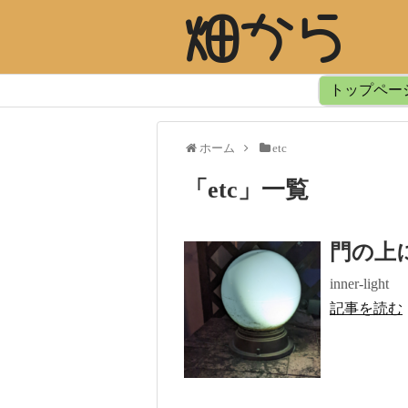
畑から
トップペー
ホーム
etc
「
etc
」
一覧
門の上
inner-light
記事を読む