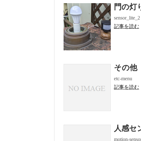
門の灯
sensor_lite_2
記事を読む
その他
etc-menu
記事を読む
人感セ
motion-senso