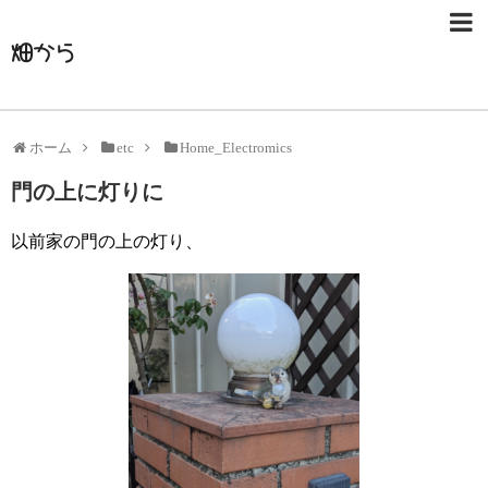
畑から
ホーム
etc
Home_Electromics
門の上に灯りに
以前家の門の上の灯り、