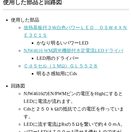
使用した部品と回路図
使用した部品
放熱基板付３Ｗ白色パワーＬＥＤ ＯＳＷ４ＸＮ
Ｅ３Ｃ１Ｓ
かなり明るいパワーLED
NJW4616 WM調光機能付き定電流LEDドライバ
LED用のドライバー
ＣｄＳセル（１ＭΩ）ＧＬ５５２８
明るさ感知用にCds
回路図
NJW4616のEN/PWMピンの電圧をHighにすると
LEDに電流が流れます。
Cdsと２５０ｋΩの抵抗でこの電圧を作っていま
す。
LEDに流す電流はRsの５Ωを繋いで約４０ｍA。
パワーLEDは７００ｍA流せる優れものですが、