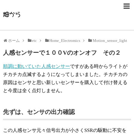
畑から
ホーム
etc
Home_Electromics
Motion_sensor_light
人感センサーで１００Vのオンオフ その２
順調に動いていた人感センサー
ですがある時からライトが
チカチカ点滅するようになってしまいました。チカチカの
原因はセンサと思い新しいセンサーを購入して付け替える
と今度は全く点灯しません。
先ずは、センサの出力確認
この人感センサ元々信号出力が小さくSSRの駆動に不安を