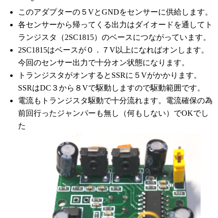
このアダプターの５VとGNDをセンサーに供給します。
各センサーから帰ってくる出力はダイオードを通してト
ランジスタ（2SC1815）のベースにつながっています。
2SC1815はベースが０．７V以上になればオンします。
今回のセンサー出力で十分オン状態になります。
トランジスタがオンするとSSRに５Vがかかります。
SSRはDC３から８Vで駆動しますので駆動範囲です。
電流もトランジスタ駆動で十分流れます。電流確保の為
前回行ったジャンパーも無し（何もしない）でOKでし
た