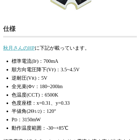
仕様
秋月さんのHP
に下記が載っています。
標準電流(I
)：700mA
F
順方向電圧降下(V
)：3.5~4.5V
F
逆耐圧(V
)：5V
R
全光束(Φ
：180~200lm
V
色温度(CCT)：6500K
色度座標：x=0.31、y=0.33
半値角(2Θ
)：120°
1/2
P
：3150mW
D
動作温度範囲：-30~+85℃