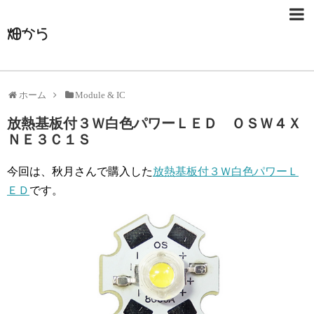
畑から
ホーム
Module & IC
放熱基板付３Ｗ白色パワーＬＥＤ ＯＳＷ４Ｘ
ＮＥ３Ｃ１Ｓ
今回は、秋月さんで購入した
放熱基板付３Ｗ白色パワーＬ
ＥＤ
です。