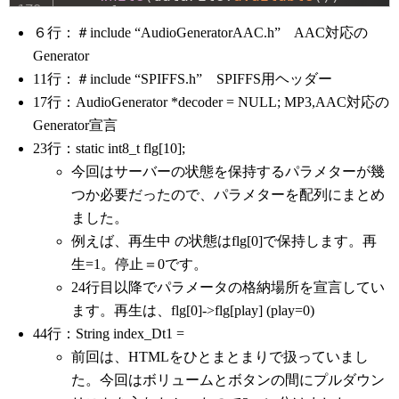
{
line
=
 dataFile
.
readStringUnti
６行：＃include “AudioGeneratorAAC.h” AAC対応の
       stbuf 
+=
"<option value='"
+
S
       a 
-=
1
;
Generator
if
(
a
)
 stbuf 
+=
">"
;
11行：＃include “SPIFFS.h” SPIFFS用ヘッダー
else
{
 stbuf 
+=
" selected>"
;
 
17行：AudioGenerator *decoder = NULL; MP3,AAC対応の
if
(
line
!=
"<--- end --->"
)
 st
Generator宣言
       stbuf 
=
 stbuf 
+
line
+
"</opti
       flg
[
total
]
+=
1
;
23行：static int8_t flg[10];
}
今回はサーバーの状態を保持するパラメターが幾
    dataFile
.
close
(
)
;
つか必要だったので、パラメターを配列にまとめ
    stbuf 
=
 index_Dt 
+
 stbuf 
+
 index_
ました。
    stbuf 
+=
(
"document.getElementByI
例えば、再生中 の状態はflg[0]で保持します。再
    stbuf 
+=
(
"document.getElementByI
生=1。停止＝0です。
if
(
flg
[
play
]
)
24行目以降でパラメータの格納場所を宣言してい
      stbuf 
+=
(
"document.getElementB
ます。再生は、flg[0]->flg[play] (play=0)
if
(
flg
[
volume
]
<
0
)
      stbuf 
+=
(
"document.getElementB
44行：String index_Dt1 =
    stbuf 
+=
"</script>\n</center>\n<
前回は、HTMLをひとまとまりで扱っていまし
  server
.
send
(
200
,
"text/html"
,
stbuf
)
た。今回はボリュームとボタンの間にプルダウン
}