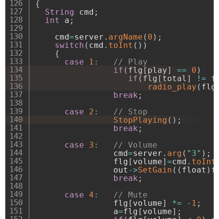
{
String
 cmd
;
int
 a
;
    cmd
=
server
.
argName
(
0
)
;
switch
(
cmd
.
toInt
(
)
)
{
case
1
:
// Play
if
(
flg
[
play
]
==
0
)
if
(
flg
[
total
]
!=
 f
radio_play
(
flg
break
;
case
2
:
// Stop
StopPlaying
(
)
;
break
;
case
3
:
// Volume
                cmd
=
server
.
arg
(
"3"
)
;
                flg
[
volume
]
=
cmd
.
toInt
                out
->
SetGain
(
(
float
)
f
break
;
case
4
:
// Mute
                flg
[
volume
]
*=
-
1
;
                a
=
flg
[
volume
]
;