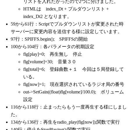
リストを入れたかったので2つに分けました。
void
radio_play
(
int
 no
)
HTMLは index_Dt + プルダウンリスト +
{
File
 l_file
;
index_Dt2 となります。
int
 a
;
59から61行：Scriptでプルダウンリストが変更された時
String
 link_data
;
サーバーに変更内容を送信する様に設定しています。
    l_file 
=
 SPIFFS
.
open
(
"/link_list.
97行：SPIFFS.begin(); SPIFFSの開始
for
(
a
=
0
;
 a
<
no
;
 a 
++
)
 link_data
=
l_
    l_file
.
close
(
)
;
100から104行：各パラメータの初期設定
flg[play]=0; 再生無し 停止
    file 
=
new
AudioFileSourceICYStre
    buff 
=
new
AudioFileSourceBuffer
(
flg[volume]=30; 音量３０
flg[total]=6; 登録曲数＋１ 今回は５局登録して
if
(
link_data
.
charAt
(
0
)
==
'1'
)
 de
else
 decoder 
=
(
AudioGenerator
*
)
いる。
flg[now]=1; 現在選択されているラジオ局の番号
    decoder
->
begin
(
buff
,
 out
)
;
out->SetGain((float)flg[volume]/100.0); ボリューム
    flg
[
play
]
=
1
;
設定
}
116から118行：止まったらもう一度再生する様にしまし
void
StopPlaying
(
)
た。
{
if
(
decoder
)
{
 decoder
->
stop
(
)
;
 del
134から136行：再生をradio_play(flg[now]);関数で実行
if
(
buff
)
{
 buff
->
close
(
)
;
 delete b
140行：停止をStopPlaying();関数で実行。