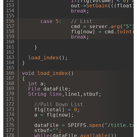
if
(
flg
[
volume
]
<
0
)
 a
                out
->
SetGain
(
(
(
float
)
break
;
case
5
:
// List
                cmd 
=
 server
.
arg
(
"5"
)
                flg
[
now
]
=
 cmd
.
toInt
(
break
;
}
load_index
(
)
;
}
void
load_index
(
)
{
int
 a
;
File
 dataFile
;
String
line
,
line1
,
stbuf
;
//Pull Down List
    flg
[
total
]
=
0
;
    a 
=
 flg
[
now
]
;
    dataFile 
=
 SPIFFS
.
open
(
"/title.tx
    stbuf
=
""
;
while
(
dataFile
.
available
(
)
)