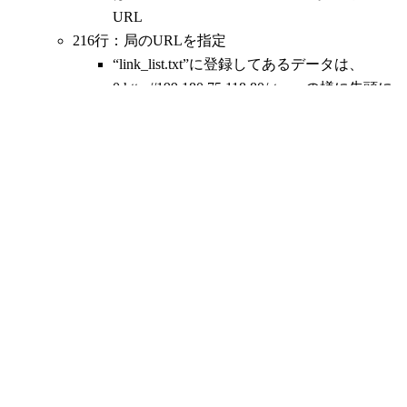
URL
216行：局のURLを指定
“link_list.txt”に登録してあるデータは、
0,http://199.180.75.118:80/streamの様に先頭に
MP3かAACかを区別する為に0または1を付
けています。
よって、局のURLは３文字目から始まりま
す。
219から220行：MP3からAACか判断してどちらか
のGeneratorを作成
AudioGenerator *decoder = NULL; と宣言する
と、MP3型でもAAC型でも対応出来る様で
す。
222行：再生開始
227行以降： 停止処理。
前回で、mp3と有った箇所が、decoderに変わって
います。