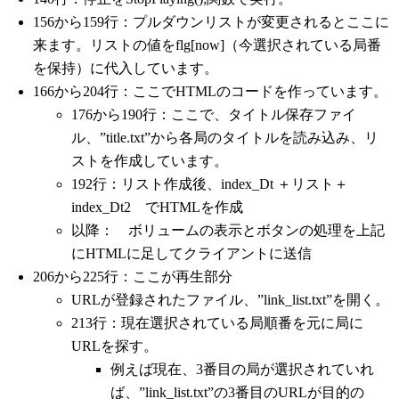
if
(
file
)
{
 file
->
close
(
)
;
 delete f
156から159行：プルダウンリストが変更されるとここに
  flg
[
play
]
=
0
;
}
来ます。リストの値をflg[now]（今選択されている局番
を保持）に代入しています。
166から204行：ここでHTMLのコードを作っています。
176から190行：ここで、タイトル保存ファイ
ル、”title.txt”から各局のタイトルを読み込み、リ
ストを作成しています。
192行：リスト作成後、index_Dt ＋リスト＋
index_Dt2 でHTMLを作成
以降： ボリュームの表示とボタンの処理を上記
にHTMLに足してクライアントに送信
206から225行：ここが再生部分
URLが登録されたファイル、”link_list.txt”を開く。
213行：現在選択されている局順番を元に局に
URLを探す。
例えば現在、3番目の局が選択されていれ
ば、”link_list.txt”の3番目のURLが目的の