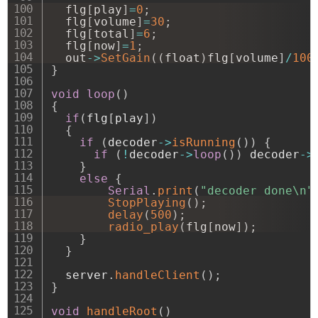
  flg
[
play
]
=
0
;
  flg
[
volume
]
=
30
;
  flg
[
total
]
=
6
;
  flg
[
now
]
=
1
;
  out
->
SetGain
(
(
float
)
flg
[
volume
]
/
100
}
void
loop
(
)
{
if
(
flg
[
play
]
)
{
if
(
decoder
->
isRunning
(
)
)
{
if
(
!
decoder
->
loop
(
)
)
 decoder
->
}
else
{
Serial
.
print
(
"decoder done\n"
StopPlaying
(
)
;
delay
(
500
)
;
radio_play
(
flg
[
now
]
)
;
}
}
  server
.
handleClient
(
)
;
}
void
handleRoot
(
)