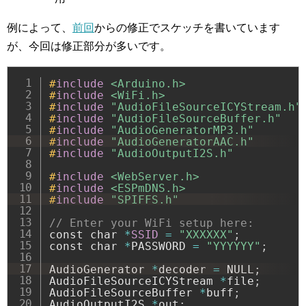
例によって、
前回
からの修正でスケッチを書いています
が、今回は修正部分が多いです。
#
include
<Arduino.h>
#
include
<WiFi.h>
#
include
"AudioFileSourceICYStream.h"
#
include
"AudioFileSourceBuffer.h"
#
include
"AudioGeneratorMP3.h"
#
include
"AudioGeneratorAAC.h"
#
include
"AudioOutputI2S.h"
#
include
<WebServer.h>
#
include
<ESPmDNS.h>
#
include
"SPIFFS.h"
// Enter your WiFi setup here:
const char 
*
SSID
=
"XXXXXX"
;
const char 
*
PASSWORD 
=
"YYYYYY"
;
AudioGenerator 
*
decoder 
=
 NULL
;
AudioFileSourceICYStream 
*
file
;
AudioFileSourceBuffer 
*
buff
;
AudioOutputI2S 
*
out
;