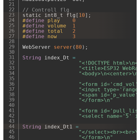
// Controll flg
static int8_t flg
[
10
]
;
#
define
play
0
#
define
volume
1
#
define
total
2
#
define
now
3
WebServer 
server
(
80
)
;
String
 index_Dt 
=
"<!DOCTYPE html>\n<
"<title>ESP32 WebRa
"<body>\n<center>\n
"<form id='cmd_vol'
"<input type='range
"<span id='p_value'
"</form>\n"
"<form id='pull_lis
"<select name='5' i
String
 index_Dt1 
=
"</select><br><br>\
"</form>\n"