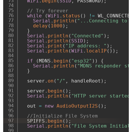
WiFi
.
begin
(
SSID
,
 PASSWORD
)
;
// Try forever
while
(
WiFi
.
status
(
)
!=
 WL_CONNECTE
Serial
.
println
(
"...Connecting to 
delay
(
1000
)
;
}
Serial
.
println
(
"Connected"
)
;
Serial
.
println
(
SSID
)
;
Serial
.
print
(
"IP address: "
)
;
Serial
.
println
(
WiFi
.
localIP
(
)
)
;
if
(
MDNS
.
begin
(
"esp32"
)
)
{
Serial
.
println
(
"MDNS responder st
}
  server
.
on
(
"/"
,
 handleRoot
)
;
  server
.
begin
(
)
;
Serial
.
println
(
"HTTP server started
  out 
=
new
AudioOutputI2S
(
)
;
//Initialize File System
  SPIFFS
.
begin
(
)
;
Serial
.
println
(
"File System Initial