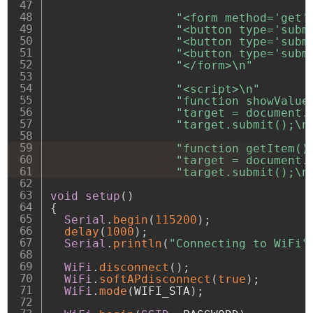
"<form method='get'
"<button type='subm
"<button type='subm
"<button type='subm
"</form>\n"
"<script>\n"
"function showValue
"target = document.
"target.submit();\n
"function getItem()
"target = document.
"target.submit();\n
void
setup
(
)
{
Serial
.
begin
(
115200
)
;
delay
(
1000
)
;
Serial
.
println
(
"Connecting to WiFi"
WiFi
.
disconnect
(
)
;
WiFi
.
softAPdisconnect
(
true
)
;
WiFi
.
mode
(
WIFI_STA
)
;