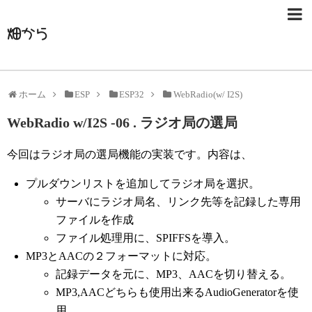
畑から
ホーム
ESP
ESP32
WebRadio(w/ I2S)
WebRadio w/I2S -06 . ラジオ局の選局
今回はラジオ局の選局機能の実装です。内容は、
プルダウンリストを追加してラジオ局を選択。
サーバにラジオ局名、リンク先等を記録した専用
ファイルを作成
ファイル処理用に、SPIFFSを導入。
MP3とAACの２フォーマットに対応。
記録データを元に、MP3、AACを切り替える。
MP3,AACどちらも使用出来るAudioGeneratorを使
用