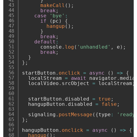
}
makeCall
(
)
;
break
;
case
'bye'
:
if
(
pc
)
{
hangup
(
)
;
}
break
;
default
:
      console
.
log
(
'unhandled'
,
 e
)
;
break
;
}
}
;
startButton
.
onclick
=
async
(
)
=>
{
  localStream 
=
await
 navigator
.
media
  localVideo
.
srcObject 
=
 localStream
;
  startButton
.
disabled 
=
true
;
  hangupButton
.
disabled 
=
false
;
  signaling
.
postMessage
(
{
type
:
'ready
}
;
hangupButton
.
onclick
=
async
(
)
=>
{
hangup
(
)
;