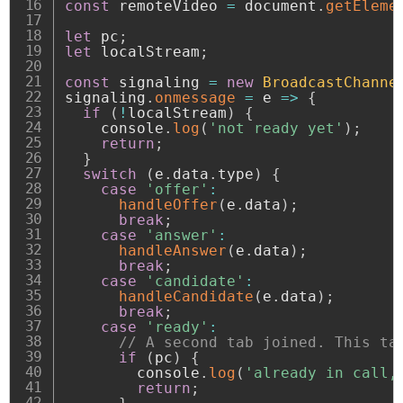
const
 remoteVideo 
=
 document
.
getEleme
let
 pc
;
let
 localStream
;
const
 signaling 
=
new
BroadcastChanne
signaling
.
onmessage
=
e
=>
{
if
(
!
localStream
)
{
    console
.
log
(
'not ready yet'
)
;
return
;
}
switch
(
e
.
data
.
type
)
{
case
'offer'
:
handleOffer
(
e
.
data
)
;
break
;
case
'answer'
:
handleAnswer
(
e
.
data
)
;
break
;
case
'candidate'
:
handleCandidate
(
e
.
data
)
;
break
;
case
'ready'
:
// A second tab joined. This ta
if
(
pc
)
{
        console
.
log
(
'already in call,
return
;