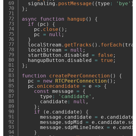
  signaling
.
postMessage
(
{
type
:
'bye'
}
}
;
async
function
hangup
(
)
{
if
(
pc
)
{
    pc
.
close
(
)
;
    pc 
=
null
;
}
  localStream
.
getTracks
(
)
.
forEach
(
tra
  localStream 
=
null
;
  startButton
.
disabled 
=
false
;
  hangupButton
.
disabled 
=
true
;
}
;
function
createPeerConnection
(
)
{
  pc 
=
new
RTCPeerConnection
(
)
;
  pc
.
onicecandidate
=
e
=>
{
const
 message 
=
{
      type
:
'candidate'
,
      candidate
:
null
,
}
;
if
(
e
.
candidate
)
{
      message
.
candidate 
=
 e
.
candidate
      message
.
sdpMid 
=
 e
.
candidate
.
sd
      message
.
sdpMLineIndex 
=
 e
.
candi
}