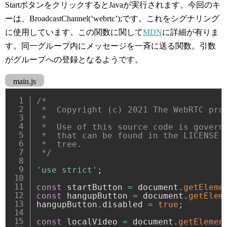
StartボタンをクリックするとJavaが実行されます。今回のキ
ーは、BroadcastChannel(‘webrtc’);です。これをシグナリング
に使用しています。この関数に関して
MDN
に詳細が有りま
す。同一グループ内にメッセージを一斉に送る関数。引数
がグループへの登録となるようです。
main.js
/*

 *  Copyright (c) 2021 The WebRTC proj
 *

 *  Use of this source code is governe
 *  that can be found in the LICENSE f
 *  tree.

 */
'use strict'
;
const
 startButton 
=
 document
.
getEleme
const
 hangupButton 
=
 document
.
getElem
hangupButton
.
disabled 
=
true
;
const
 localVideo 
=
 document
.
getElemen