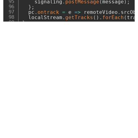
    signaling
.
postMessage
(
message
)
;
}
;
  pc
.
ontrack
=
e
=>
 remoteVideo
.
srcOb
  localStream
.
getTracks
(
)
.
forEach
(
tra
}
２つのブラウザを上げ、
async
function
makeCall
(
)
{
await
createPeerConnection
(
)
;
２１行のconst signaling = new BroadcastChannel(‘webrtc’);
const
 offer 
=
await
 pc
.
createOffer
(
が実行
  signaling
.
postMessage
(
{
type
:
'offer
await
 pc
.
setLocalDescription
(
offer
)
signaling という BroadcastChannelが両者ブラウザ内で
}
作成されます。
async
function
handleOffer
(
offer
)
{
次に一方のブラウザでStartボタンをクリックすると、５
if
(
pc
)
{
６行 startButton.onclick = async ()が実行されます。
    console
.
error
(
'existing peerconne
return
;
５７行 localStreamが宣言。（メディア使用の許可を取
}
る）
await
createPeerConnection
(
)
;
await
 pc
.
setRemoteDescription
(
offer
６４行 signaling.postMessage({type: ‘ready’}); signaling
にtyppe ”ready”でデータを送信
const
 answer 
=
await
 pc
.
createAnswe
  signaling
.
postMessage
(
{
type
:
'answe
メッセージの送信で発生するイベントに対し相手側ブラ
await
 pc
.
setLocalDescription
(
answer
ウザが”ready”で対応する。
}