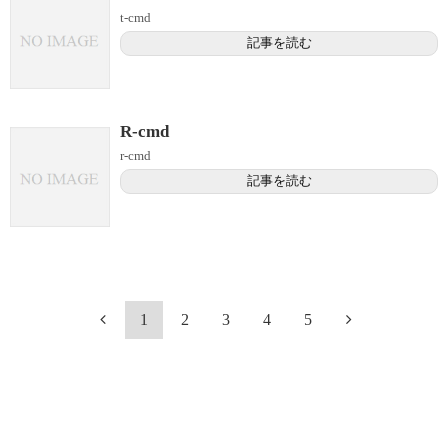
t-cmd
記事を読む
R-cmd
r-cmd
記事を読む
1
2
3
4
5