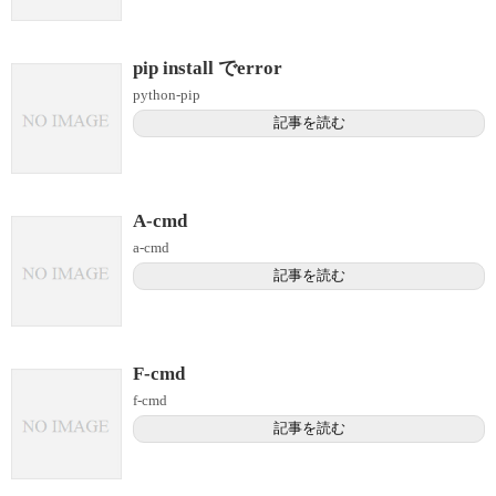
pip install でerror
python-pip
記事を読む
A-cmd
a-cmd
記事を読む
F-cmd
f-cmd
記事を読む