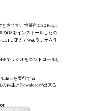
さです。性能的にはRaspi
IのOSをインストールしたの
CUIに変えてWebラジオを作
。そのHPでラジオをコントロールし
Editorを実行する
の再生とDownloadが出来る。