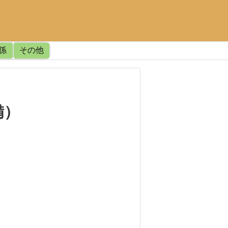
関係
その他
備）