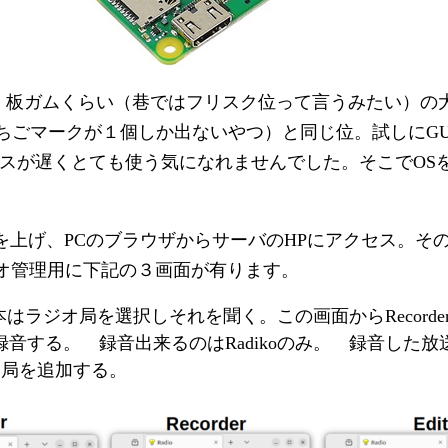
板ガムくらい（巷ではフリスク位って言うみたい）の大き
いちごマークが１個しか出ないやつ）と同じ位。試しにGU
スポンスが遅くとても使う気になれませんでした。そこでOSを
Pサーバーを上げ、PCのブラウザからサーバのHPにアクセス
ジオ管理用に下記の３画面が有ります。
基本はラジオ局を選択しそれを聞く。この画面からRecorder/
送を録音する。 録音出来るのはRadikoのみ。 録音した放送
ラジオ局を追加する。