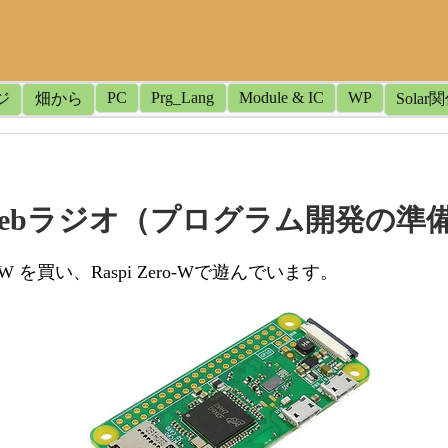
PC
Prg_Lang
Module & IC
WP
ジ
畑から
Solar
(w)でWebラジオ（プログラム開発の準
ero-２W を買い、Raspi Zero-Wで遊んでいます。