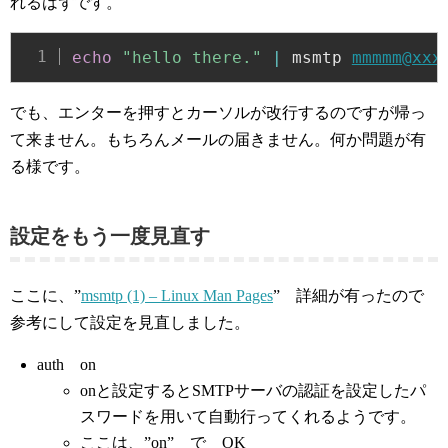
れるはずです。
echo
"hello there."
|
 msmtp 
mmmmm@xxx
でも、エンターを押すとカーソルが改行するのですが帰っ
て来ません。もちろんメールの届きません。何か問題が有
る様です。
設定をもう一度見直す
ここに、”
msmtp (1) – Linux Man Pages
” 詳細が有ったので
参考にして設定を見直しました。
auth on
onと設定するとSMTPサーバの認証を設定したパ
スワードを用いて自動行ってくれるようです。
ここは、”on” で OK