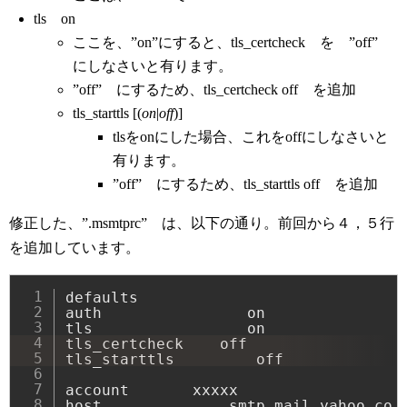
tls on
ここを、”on”にすると、tls_certcheck を ”off”
にしなさいと有ります。
”off” にするため、tls_certcheck off を追加
tls_starttls [(
on
|
off
)]
tlsをonにした場合、これをoffにしなさいと
有ります。
”off” にするため、tls_starttls off を追加
修正した、”.msmtprc” は、以下の通り。前回から４，５行
を追加しています。
defaults

auth	            on

tls	                on

tls_certcheck    off

tls_starttls         off

account       xxxxx

host              smtp.mail.yahoo.co.j