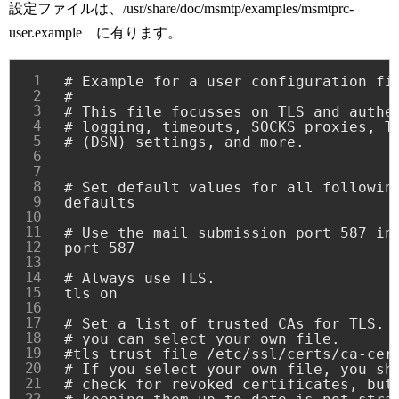
設定ファイルは、/usr/share/doc/msmtp/examples/msmtprc-
user.example に有ります。
# Example for a user configuration fil
#

# This file focusses on TLS and authen
# logging, timeouts, SOCKS proxies, TL
# (DSN) settings, and more.

# Set default values for all following
defaults

# Use the mail submission port 587 ins
port 587

# Always use TLS.

tls on

# Set a list of trusted CAs for TLS. T
# you can select your own file.

#tls_trust_file /etc/ssl/certs/ca-cert
# If you select your own file, you sho
# check for revoked certificates, but 