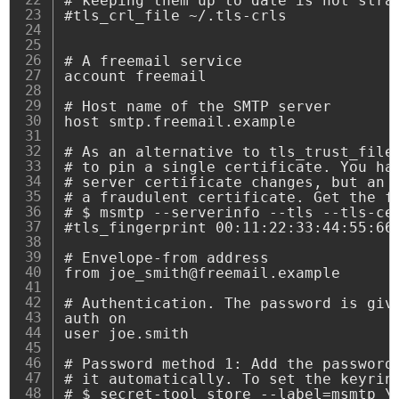
# keeping them up to date is not strai
#tls_crl_file ~/.tls-crls

# A freemail service

account freemail

# Host name of the SMTP server

host smtp.freemail.example

# As an alternative to tls_trust_file/
# to pin a single certificate. You hav
# server certificate changes, but an a
# a fraudulent certificate. Get the fi
# $ msmtp --serverinfo --tls --tls-cer
#tls_fingerprint 00:11:22:33:44:55:66:
# Envelope-from address

from joe_smith@freemail.example

# Authentication. The password is give
auth on

user joe.smith

# Password method 1: Add the password 
# it automatically. To set the keyring
# $ secret-tool store --label=msmtp \
