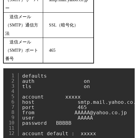
ー
送信メール
（SMTP）通信方
SSL（暗号化）
法
送信メール
（SMTP）ポート
465
番号
defaults

auth	            on

tls	                on

account       xxxxx

host              smtp.mail.yahoo.co.j
port              465

from             AAAAA@yahoo.co.jp

user              AAAAA

password   BBBBB

account default :  xxxxx