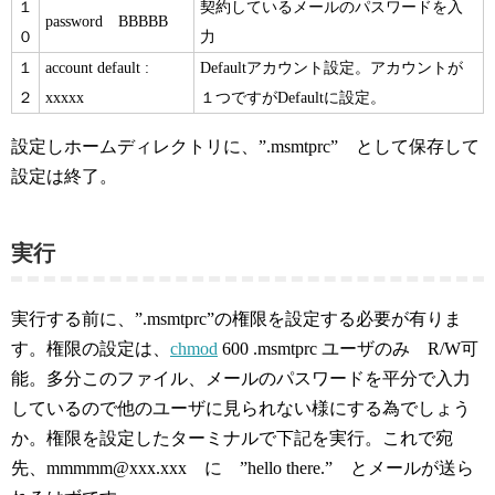
１
契約しているメールのパスワードを入
password BBBBB
０
力
１
account default :
Defaultアカウント設定。アカウントが
２
xxxxx
１つですがDefaultに設定。
設定しホームディレクトリに、”.msmtprc” として保存して
設定は終了。
実行
実行する前に、”.msmtprc”の権限を設定する必要が有りま
す。権限の設定は、
chmod
600 .msmtprc ユーザのみ R/W可
能。多分このファイル、メールのパスワードを平分で入力
しているので他のユーザに見られない様にする為でしょう
か。権限を設定したターミナルで下記を実行。これで宛
先、mmmmm@xxx.xxx に ”hello there.” とメールが送ら