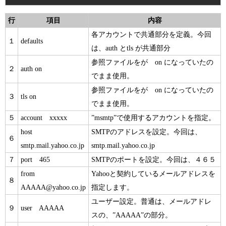
行
項目
内容
各アカウントで共通部分を定義。今回
１
defaults
は、auth とtls が共通部分
参照ファイルをが on になっていたの
２
auth on
でまま使用。
参照ファイルをが on になっていたの
３
tls on
でまま使用。
５
account xxxxx
”msmtp”で使用するアカウントを指定。
host
SMTPのアドレスを設定。今回は、
６
smtp.mail.yahoo.co.jp
smtp.mail.yahoo.co.jp
７
port 465
SMTPのポートを設定。今回は、４６５
from
Yahooと契約しているメールアドレスを
８
AAAAA@yahoo.co.jp
指定します。
ユーザー設定。普通は、メールアドレ
９
user AAAAA
スの、”AAAAA”の部分。