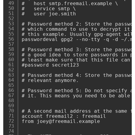
#   host smtp.freemail.example \

#   service smtp \

#   user joe.smith

# Password method 2: Store the passwor
# which command to use to decrypt it. 
# this example. Usually gpg-agent will
passwordeval gpg2 --no-tty -q -d ~/.ms
# Password method 3: Store the passwor
# a good idea to store passwords in pl
# least make sure that this file can o
#password secret123

# Password method 4: Store the passwor
# relevant anymore.

# Password method 5: Do not specify a 
# it. This means you need to be able t
# A second mail address at the same fr
account freemail2 : freemail

from joey@freemail.example
