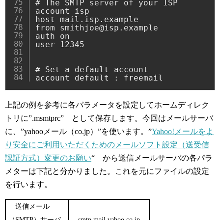
# The SMTP server of your ISP

account isp

host mail.isp.example

from smithjoe@isp.example

auth on

user 12345

# Set a default account

account default : freemail
上記の例を参考に各パラメータを設定してホームディレク
トリに”.msmtprc” として保存します。今回はメールサーバ
に、”yahooメール（co.jp）”を使います。”
Yahoo!メールをよ
り安全にご利用いただくためのメールソフト設定（送受信
認証方式）変更のお願い
“ から送信メールサーバの各パラ
メターは下記と分かりました。これを元にファイルの設定
を行います。
送信メール
（SMTP）サーバ
smtp.mail.yahoo.co.jp