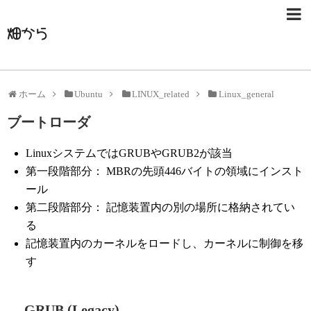
畑から
ホーム
Ubuntu
LINUX_related
Linux_general
ブートローダ
LinuxシステムではGRUBやGRUB2が該当
第一段階部分： MBRの先頭446バイトの領域にインスト
ール
第二段階部分： 記憶装置内の別の場所に格納されてい
る
記憶装置内のカーネルをロードし、カーネルに制御を移
す
— GRUB (Legacy)