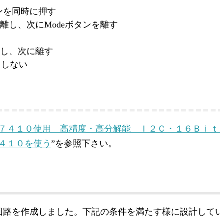
ボタンを同時に押す
先に離し、次にModeボタンを離す
み押し、次に離す
用しない
７４１０使用 高精度・高分解能 Ｉ２Ｃ・１６Ｂｉｔ
４１０を使う
”を参照下さい。
回路を作成しました。下記の条件を満たす様に設計して