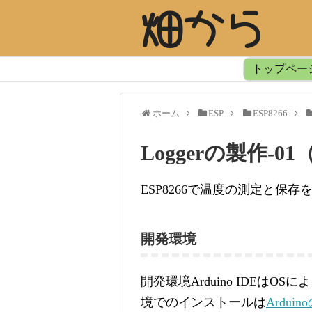
畑から
トップペー
ホーム
ESP
ESP8266
Loggerの製作-
ESP8266で温度の測定と
開発環境
開発環境Arduino IDEは
境でのインストールは
Arduinoの