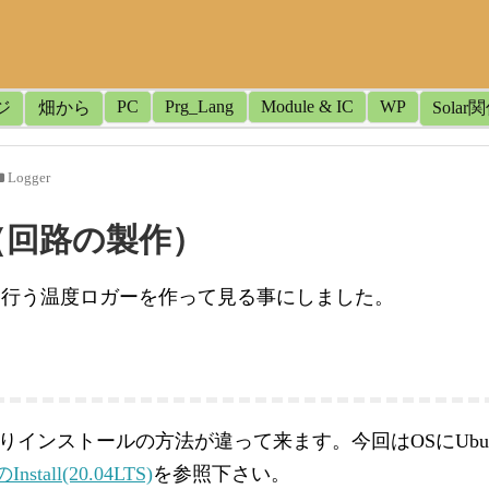
PC
Prg_Lang
Module & IC
WP
ジ
畑から
Solar
Logger
01（回路の製作）
保存を行う温度ロガーを作って見る事にしました。
OSによりインストールの方法が違って来ます。今回はOSにUb
Install(20.04LTS)
を参照下さい。