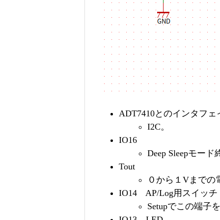
ADT7410とのインタフェ
I2C。
IO16
Deep Sleep
Tout
０から１Vまでの
IO14 AP/Log用スイッチ
Setupでこの端子
IO13 LED