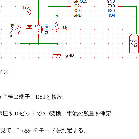
イス
モード終了検出端子。RSTと接続
電圧を10ビットでAD変換。電池の残量を測定。
を見て、Loggerのモードを判定する。