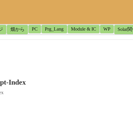
PC
Prg_Lang
Module & IC
WP
ジ
畑から
Solar
ipt-Index
ex