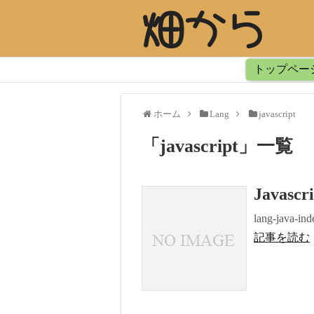
畑から
トップペー
ホーム
Lang
javascript
「
javascript
」
一覧
Javascr
lang-java-ind
記事を読む