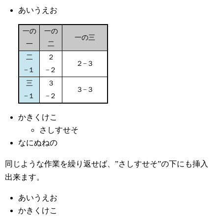
あいうえお
一の
一の
一の三
一
二
二
２
２−３
−１
−２
三
３
３−３
−１
−２
かきくけこ
さしすせそ
なにぬねの
同じような作業を繰り返せば、”さしすせそ”の下にも挿入
出来ます。
あいうえお
かきくけこ