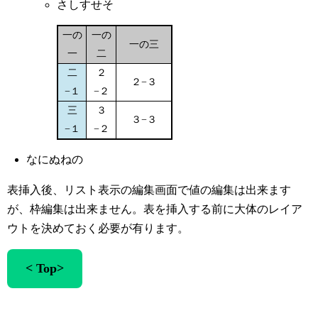
さしすせそ
一の
一の
一の三
一
二
二
２
２−３
−１
−２
三
３
３−３
−１
−２
なにぬねの
表挿入後、リスト表示の編集画面で値の編集は出来ます
が、枠編集は出来ません。表を挿入する前に大体のレイア
ウトを決めておく必要が有ります。
< Top>