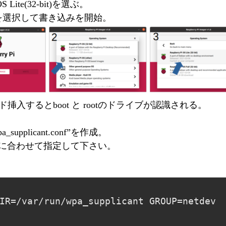
 OS Lite(32-bit)を選ぶ。
を選択して書き込みを開始。
挿入するとboot と rootのドライブが認識される。
_supplicant.conf”を作成。
環境に合わせて指定して下さい。
IR=/var/run/wpa_supplicant GROUP=netdev
