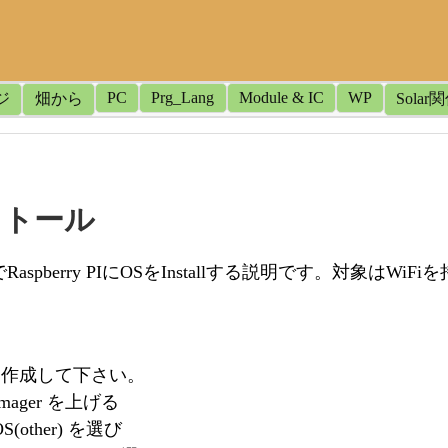
PC
Prg_Lang
Module & IC
WP
ジ
畑から
Solar
ストール
spberry PIにOSをInstallする説明です。対象はWiFiを持
を作成して下さい。
i Imager を上げる
 OS(other) を選び