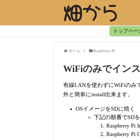
畑から
トップペー
ホーム
Raspberry PI
WiFiのみでイン
有線LANを使わずにWiFiのみでRa
外と簡単にinstall出来ます。
OSイメージをSDに焼く
下記の順番でSD
Raspberry P
Raspberry Pi