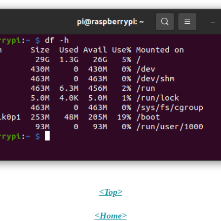
<Top>
<Home>