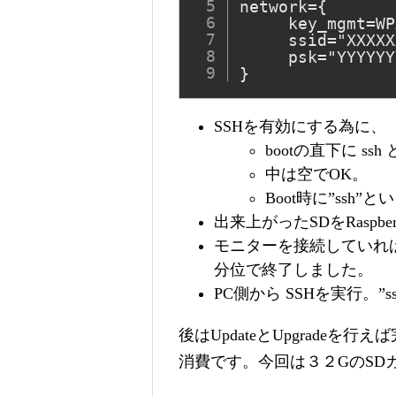
network={

     key_mgmt=WP
     ssid="XXXXX
     psk="YYYYYY
}
SSHを有効にする為に、
bootの直下に s
中は空でOK。
Boot時に”ss
出来上がったSDをRaspb
モニターを接続していれば
分位で終了しました。
PC側から SSHを実行。”ssh 
後はUpdateとUpgrade
消費です。今回は３２GのSD