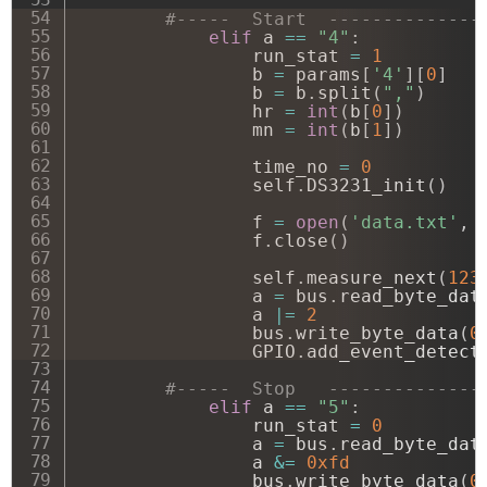
#-----  Start  --------------
elif
 a 
==
"4"
:
                run_stat 
=
1
                b 
=
 params
[
'4'
]
[
0
]
                b 
=
 b
.
split
(
","
)
                hr 
=
int
(
b
[
0
]
)
                mn 
=
int
(
b
[
1
]
)
                time_no 
=
0
                self
.
DS3231_init
(
)
                f 
=
open
(
'data.txt'
,
                f
.
close
(
)
                self
.
measure_next
(
123
                a 
=
 bus
.
read_byte_dat
                a 
|
=
2
                bus
.
write_byte_data
(
0
                GPIO
.
add_event_detect
#-----  Stop   --------------
elif
 a 
==
"5"
:
                run_stat 
=
0
                a 
=
 bus
.
read_byte_dat
                a 
&
=
0xfd
                bus
.
write_byte_data
(
0