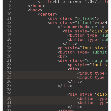
<
title
>
http-server 1.0
</
title
</
head
>
<
body
>
<
center
>
<
div
class
=
"
b_frame
"
>
<
div
class
=
"
t_font
"
>
<
u
>
HT
<
form
method
=
'
get
'
>
<
div
style
=
"
display
<
button
type
=
'
sub
<
button
type
=
'
sub
</
div
>
<
p
style
=
"
font-size
:
2
<
button
type
=
'
submit
'
<
br
>
<
div
class
=
"
disp-grou
<
p
style
=
"
font-si
<
div
>
<
input
type
=
'
<
input
type
=
'
</
div
>
</
div
>
<
div
style
=
"
displ
<
button
type
=
<
button
type
=
</
div
>