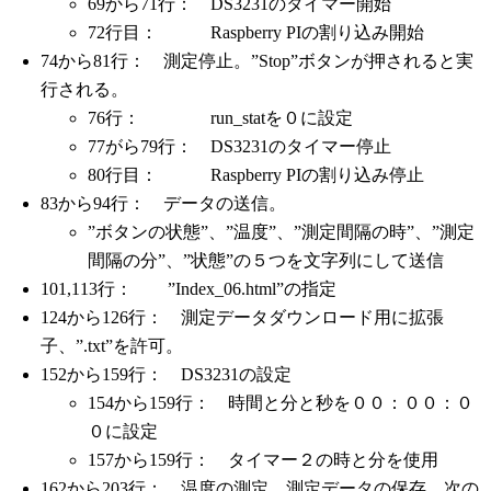
69から71行： DS3231のタイマー開始
72行目： Raspberry PIの割り込み開始
74から81行： 測定停止。”Stop”ボタンが押されると実
行される。
76行： run_statを０に設定
77がら79行： DS3231のタイマー停止
80行目： Raspberry PIの割り込み停止
83から94行： データの送信。
”ボタンの状態”、”温度”、”測定間隔の時”、”測定
間隔の分”、”状態”の５つを文字列にして送信
101,113行： ”Index_06.html”の指定
124から126行： 測定データダウンロード用に拡張
子、”.txt”を許可。
152から159行： DS3231の設定
154から159行： 時間と分と秒を００：００：０
０に設定
157から159行： タイマー２の時と分を使用
162から203行： 温度の測定。測定データの保存。次の