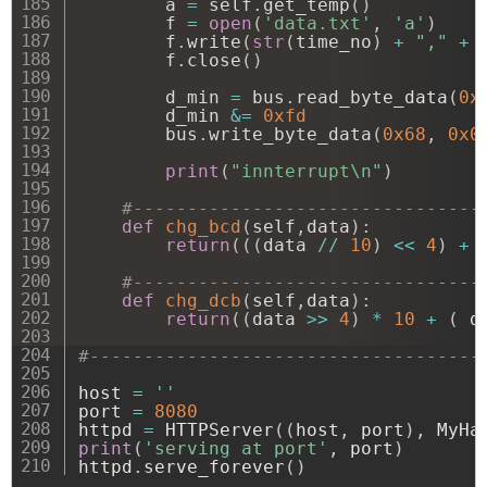
        a 
=
 self
.
get_temp
(
)
        f 
=
open
(
'data.txt'
,
'a'
)
        f
.
write
(
str
(
time_no
)
+
","
+
 
        f
.
close
(
)
        d_min 
=
 bus
.
read_byte_data
(
0x
        d_min 
&
=
0xfd
        bus
.
write_byte_data
(
0x68
,
0x0
print
(
"innterrupt\n"
)
#--------------------------------
def
chg_bcd
(
self
,
data
)
:
return
(
(
(
data 
//
10
)
<<
4
)
+
#--------------------------------
def
chg_dcb
(
self
,
data
)
:
return
(
(
data 
>>
4
)
*
10
+
(
 d
#------------------------------------
host 
=
''
port 
=
8080
httpd 
=
 HTTPServer
(
(
host
,
 port
)
,
 MyHa
print
(
'serving at port'
,
 port
)
httpd
.
serve_forever
(
)