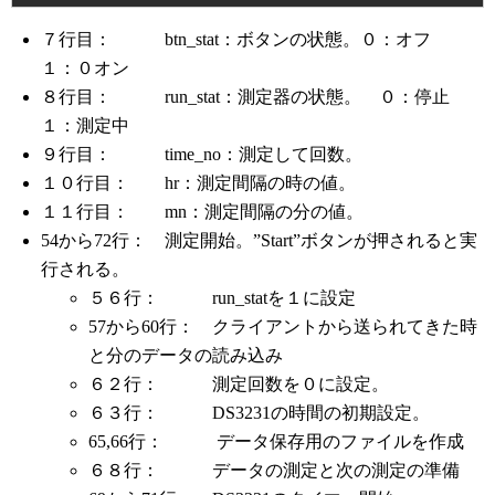
７行目： btn_stat：ボタンの状態。０：オフ
１：０オン
８行目： run_stat：測定器の状態。 ０：停止
１：測定中
９行目： time_no：測定して回数。
１０行目： hr：測定間隔の時の値。
１１行目： mn：測定間隔の分の値。
54から72行： 測定開始。”Start”ボタンが押されると実
行される。
５６行： run_statを１に設定
57から60行： クライアントから送られてきた時
と分のデータの読み込み
６２行： 測定回数を０に設定。
６３行： DS3231の時間の初期設定。
65,66行： データ保存用のファイルを作成
６８行： データの測定と次の測定の準備