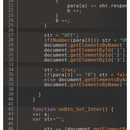
{
                para
[
a
]
+=
 xhr
.
respon
   		        b 
++
;
}
            b 
++
;
}
        str 
=
"OFF"
;
if
(
Number
(
para
[
0
]
)
)
 str 
=
"ON
        document
.
getElementsByName
(
'1
        document
.
getElementById
(
'1'
)
.
        document
.
getElementById
(
'2'
)
.
        document
.
getElementById
(
'3'
)
.
        str 
=
true
;
if
(
para
[
4
]
==
"0"
)
 str 
=
fals
else
 document
.
getElementsByNa
        document
.
getElementsByName
(
'4
}
}
function
onBtn_Set_Inter
(
)
{
var
 a
;
var
 str
=
""
;
        str 
+=
(
document
.
getElementBy