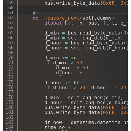
        bus
.
write_byte_data
(
0x68
,
0x0
#--------------------------------
def
measure_next
(
self
,
dummy
)
:
global
 hr
,
 mn
,
 bus
,
 f
,
 time_no
        d_min 
=
 bus
.
read_byte_data
(
0x
        d_min 
=
 self
.
chg_dcb
(
d_min
)
        d_hour 
=
 bus
.
read_byte_data
(
0
        d_hour 
=
 self
.
chg_dcb
(
d_hour
)
        d_min 
+=
 mn

if
 d_min 
>
59
:
            d_min 
-=
60
            d_hour 
+=
1
        d_hour 
+=
 hr

if
 d_hour 
>
23
:
 d_hour 
-=
24
        d_min 
=
 self
.
chg_bcd
(
d_min
)
        d_hour 
=
 self
.
chg_bcd
(
d_hour
)
        bus
.
write_byte_data
(
0x68
,
0x0
        bus
.
write_byte_data
(
0x68
,
0x0
        dt_now 
=
 datetime
.
datetime
.
no
        time_no 
+=
1