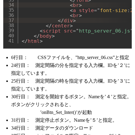
</
form
>
<
br
>
<
a
style
=
"
font-size
:
2
<
br
>
</
div
>
</
center
>
<
script
src
=
"
http_server_06.js
"
</
body
>
</
html
>
6行目： CSSファイルを、”http_server_06.css”と指定
24行目： 測定間隔の分を指定する入力欄。IDを’２’に
指定しています。
25行目： 測定間隔の時を指定する入力欄。IDを’３’に
指定しています。
30行目： 測定を開始するボタン。Nameを’４’と指定。
ボタンがクリックされると、
’onBtn_Set_Inter()’が起動
31行目： 測定停止ボタン。Nameを’５’と指定。
34行目： 測定データのダウンロード