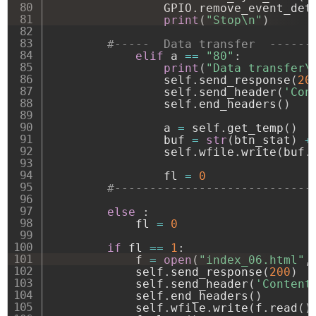
                GPIO
.
remove_event_det
print
(
"Stop\n"
)
#-----  Data transfer  ------
elif
 a 
==
"80"
:
print
(
"Data transfer\
                self
.
send_response
(
20
                self
.
send_header
(
'Con
                self
.
end_headers
(
)
                a 
=
 self
.
get_temp
(
)
                buf 
=
str
(
btn_stat
)
+
                self
.
wfile
.
write
(
buf
.
                fl 
=
0
#----------------------------
else
:
            fl 
=
0
if
 fl 
==
1
:
            f 
=
open
(
"index_06.html"
,
            self
.
send_response
(
200
)
            self
.
send_header
(
'Content
            self
.
end_headers
(
)
            self
.
wfile
.
write
(
f
.
read
(
)