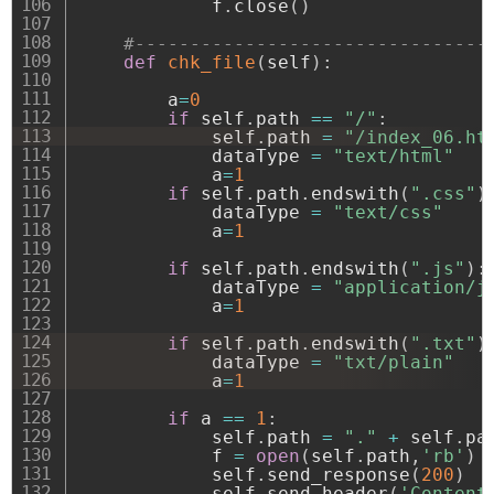
            f
.
close
(
)
#--------------------------------
def
chk_file
(
self
)
:
        a
=
0
if
 self
.
path 
==
"/"
:
            self
.
path 
=
"/index_06.ht
            dataType 
=
"text/html"
            a
=
1
if
 self
.
path
.
endswith
(
".css"
)
            dataType 
=
"text/css"
            a
=
1
if
 self
.
path
.
endswith
(
".js"
)
:
            dataType 
=
"application/j
            a
=
1
if
 self
.
path
.
endswith
(
".txt"
)
            dataType 
=
"txt/plain"
            a
=
1
if
 a 
==
1
:
            self
.
path 
=
"."
+
 self
.
pat
            f 
=
open
(
self
.
path
,
'rb'
)
            self
.
send_response
(
200
)
            self
.
send_header
(
'Content