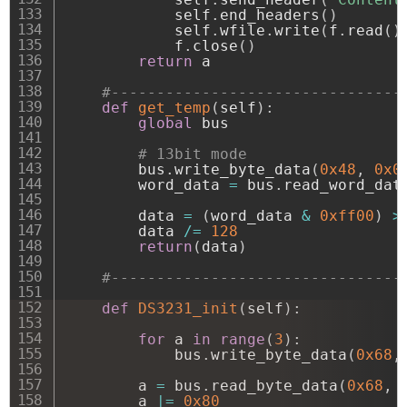
            self
.
end_headers
(
)
            self
.
wfile
.
write
(
f
.
read
(
)
            f
.
close
(
)
return
 a

#--------------------------------
def
get_temp
(
self
)
:
global
 bus

# 13bit mode
        bus
.
write_byte_data
(
0x48
,
0x0
        word_data 
=
 bus
.
read_word_dat
        data 
=
(
word_data 
&
0xff00
)
>
        data 
/=
128
return
(
data
)
#--------------------------------
def
DS3231_init
(
self
)
:
for
 a 
in
range
(
3
)
:
            bus
.
write_byte_data
(
0x68
,
        a 
=
 bus
.
read_byte_data
(
0x68
,
        a 
|
=
0x80