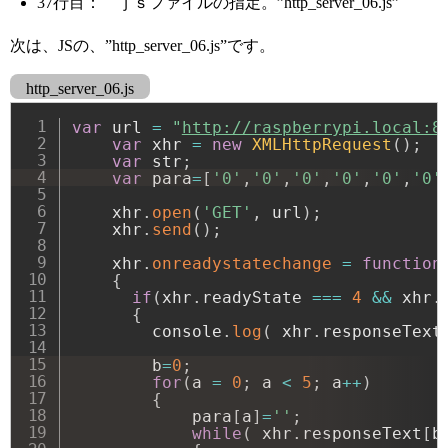
37行目： ｊｓファイルの指定。”http_server_06.js”
次は、JSの、”http_server_06.js”です。
http_server_06.js
var
 url 
=
"
http://raspberrypi.local:8
var
 xhr 
=
new
XMLHttpRequest
(
)
;
var
 str
;
var
 para
=
[
'0'
,
'0'
,
'0'
,
'0'
,
'0'
,
'0'
    xhr
.
open
(
'GET'
,
 url
)
;
    xhr
.
send
(
)
;
    xhr
.
onreadystatechange
=
function
{
if
(
xhr
.
readyState 
===
4
&&
 xhr
.
{
        console
.
log
(
 xhr
.
responseText
        b
=
0
;
for
(
a 
=
0
;
 a 
<
5
;
 a
++
)
{
            para
[
a
]
=
''
;
while
(
 xhr
.
responseText
[
b