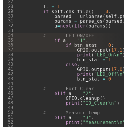
        fl 
=
1
if
 self
.
chk_file
(
)
==
0
:
            parsed 
=
 urlparse
(
self
.
pa
            params 
=
 parse_qs
(
parsed
.
            a
=
next
(
iter
(
params
)
)
#-----  LED ON/OFF  ---------
if
 a 
==
"1"
:
if
 btn_stat 
==
0
:
                    GPIO
.
output
(
17
,
1
)
print
(
"LED_On\n"
)
                    btn_stat 
=
1
else
:
                    GPIO
.
output
(
17
,
0
)
print
(
"LED_Off\n"
                    btn_stat 
=
0
#-----  Port Clear  ---------
elif
 a 
==
"2"
:
                GPIO
.
cleanup
(
)
print
(
"IO_Clear\n"
)
#-----  Measure temp  -------
elif
 a 
==
"3"
:
print
(
"Measurement\n"