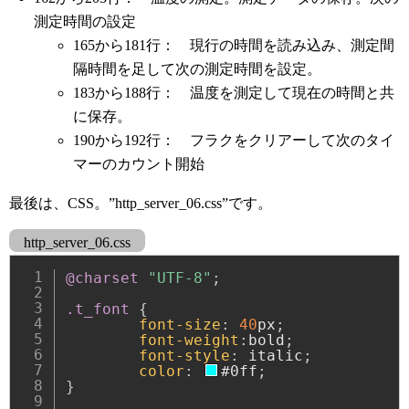
測定時間の設定
165から181行： 現行の時間を読み込み、測定間
隔時間を足して次の測定時間を設定。
183から188行： 温度を測定して現在の時間と共
に保存。
190から192行： フラクをクリアーして次のタイ
マーのカウント開始
最後は、CSS。”http_server_06.css”です。
http_server_06.css
@charset
"UTF-8"
;
.t_font
{
font-size
:
40
px
;
font-weight
:
bold
;
font-style
:
 italic
;
color
:
#0ff
;
}