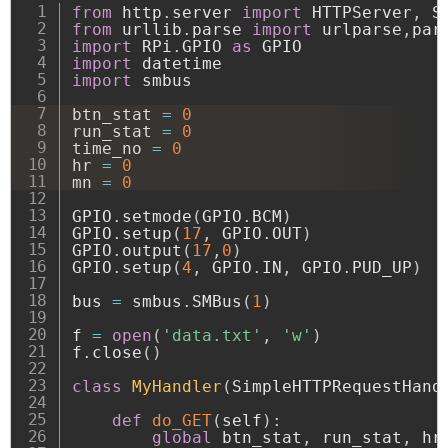
from
 http
.
server 
import
 HTTPServer
,
from
 urllib
.
parse 
import
 urlparse
,
import
 RPi
.
GPIO 
as
import
import
 smbus

btn_stat 
=
0
run_stat 
=
0
time_no 
=
0
hr 
=
0
mn 
=
0
GPIO
.
setmode
(
GPIO
.
BCM
)
GPIO
.
setup
(
17
,
 GPIO
.
OUT
)
GPIO
.
output
(
17
,
0
)
GPIO
.
setup
(
4
,
 GPIO
.
IN
,
 GPIO
.
PUD_UP
)
bus 
=
 smbus
.
SMBus
(
1
)
f 
=
open
(
'data.txt'
,
'w'
)
f
.
close
(
)
class
MyHandler
(
SimpleHTTPRequestHand
def
do_GET
(
self
)
:
global
 btn_stat
,
 run_stat
,
 hr