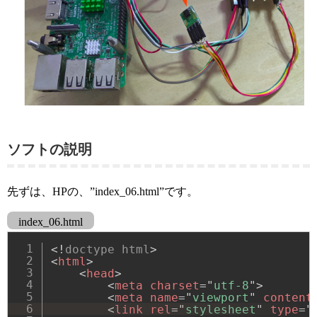
ソフトの説明
先ずは、HPの、”index_06.html”です。
index_06.html
<!
doctype
html
>
<
html
>
<
head
>
<
meta
charset
=
"
utf-8
"
>
<
meta
name
=
"
viewport
"
content
<
link
rel
=
"
stylesheet
"
type
=
"