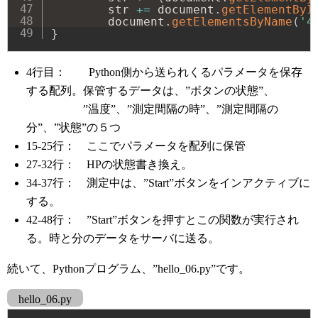
        str 
+=
 document
.
getElementByI
        document
.
getElementsByName
(
'4
}
4行目： Python側から送られくるパラメータを保存
する配列。保管するデータは、”ボタンの状態”、
”温度”、”測定間隔の時”、”測定間隔の
分”、”状態”の５つ
15-25行： ここでパラメータを配列に保管
27-32行： HPの状態書き換え。
34-37行： 測定中は、”Start”ボタンをインアクティブに
する。
42-48行： ”Start”ボタンを押すとこの関数が実行され
る。時と分のデータをサーバに送る。
続いて、Pythonプログラム、”hello_06.py”です。
hello_06.py