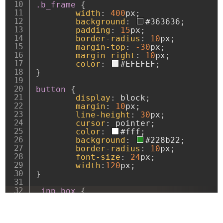
.b_frame
{
width
:
400
px
;
background
:
#363636
;
padding
:
15
px
;
border-radius
:
10
px
;
margin-top
:
-30
px
;
margin-right
:
10
px
;
color
:
#EFEFEF
;
}
button
{
display
:
 block
;
margin
:
10
px
;
line-height
:
30
px
;
cursor
:
 pointer
;
color
:
#fff
;
background
:
#228b22
;
border-radius
:
10
px
;
font-size
:
24
px
;
width
:
120
px
;
}
.inp_box
{
width
:
40
px
;
font-size
:
16
px
;
text-align
:
 right
;