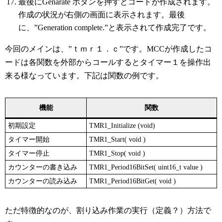
最後にGenarate ボタンを押すとコードが作成されます。
作成の状況が右側の画面に表示されます。最後
に、”Generation complete.”と表示されて作成完了です。
今回のメインは、”ｔｍｒ１．ｃ”です。MCCが作成したコ
ードは各関数を外部からコールするとタイマー１を操作出
来る様なっています。下記は関数の例です。
機能
関数
初期設定
TMR1_Initialize (void)
タイマー開始
TMR1_Start( void )
タイマー停止
TMR1_Stop( void )
カウンターの書き込み
TMR1_Period16BitSet( uint16_t value )
カウンターの読み込み
TMR1_Period16BitGet( void )
ただ特徴的なのが、割り込み作業の実行（定義？）方法で