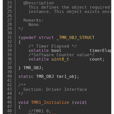
  @Description

    This defines the object required f
    instance. This object exists once 
  Remarks:

    None.

*/
typedef
struct
_TMR_OBJ_STRUCT
{
/* Timer Elapsed */
volatile
 bool           timerElap
/*Software Counter value*/
volatile
uint8_t
        count
;
}
 TMR_OBJ
;
static
 TMR_OBJ tmr1_obj
;
/**

  Section: Driver Interface

*/
void
TMR1_Initialize
(
void
)
{
//TMR1 0;