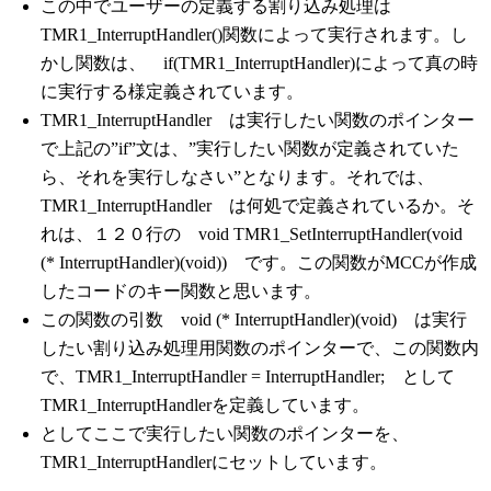
この中でユーザーの定義する割り込み処理は
TMR1_InterruptHandler()関数によって実行されます。し
かし関数は、 if(TMR1_InterruptHandler)によって真の時
に実行する様定義されています。
TMR1_InterruptHandler は実行したい関数のポインター
で上記の”if”文は、”実行したい関数が定義されていた
ら、それを実行しなさい”となります。それでは、
TMR1_InterruptHandler は何処で定義されているか。そ
れは、１２０行の void TMR1_SetInterruptHandler(void
(* InterruptHandler)(void)) です。この関数がMCCが作成
したコードのキー関数と思います。
この関数の引数 void (* InterruptHandler)(void) は実行
したい割り込み処理用関数のポインターで、この関数内
で、TMR1_InterruptHandler = InterruptHandler; として
TMR1_InterruptHandlerを定義しています。
としてここで実行したい関数のポインターを、
TMR1_InterruptHandlerにセットしています。