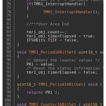
if
(
TMR1_InterruptHandler
)
{
TMR1_InterruptHandler
(
)
;
}
//***User Area End
    tmr1_obj
.
count
++
;
    tmr1_obj
.
timerElapsed 
=
 true
;
    IFS0bits
.
T1IF 
=
 false
;
}
void
TMR1_Period16BitSet
(
uint16_t
 va
{
/* Update the counter values */
    PR1 
=
 value
;
/* Reset the status information *
    tmr1_obj
.
timerElapsed 
=
 false
;
}
uint16_t
TMR1_Period16BitGet
(
void
)
{
return
(
 PR1 
)
;
}
void
TMR1_Counter16BitSet
(
uint16_t
 