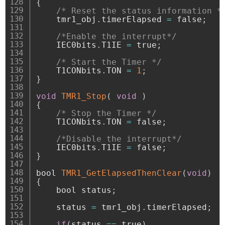
{
/* Reset the status information *
    tmr1_obj
.
timerElapsed 
=
 false
;
/*Enable the interrupt*/
    IEC0bits
.
T1IE 
=
 true
;
/* Start the Timer */
    T1CONbits
.
TON 
=
1
;
}
void
TMR1_Stop
(
void
)
{
/* Stop the Timer */
    T1CONbits
.
TON 
=
 false
;
/*Disable the interrupt*/
    IEC0bits
.
T1IE 
=
 false
;
}
bool 
TMR1_GetElapsedThenClear
(
void
)
{
    bool status
;
    status 
=
 tmr1_obj
.
timerElapsed
;
if
(
status 
==
 true
)