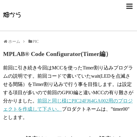
畑から
ホーム
PIC
MPLAB® Code Configurator(Timer編）
前回に引き続き今回はMCCを使ったTimer割り込みプログラ
ムの説明です。前回コードで書いていたwait(LEDを点滅さ
せる間隔）をTimer割り込みで行う事を目指します。は設定
する項目が多いので前回のGPIO編と違いMCCの有り難さが
分かりました。
前回と同じ様にPIC24FJ64GA002用のプロジ
ェクトを作成して下さい。
プロダクトネームは、”timer00″
とします。