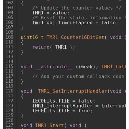
{
/* Update the counter values */
    TMR1 
=
 value
;
/* Reset the status information *
    tmr1_obj
.
timerElapsed 
=
 false
;
}
uint16_t
TMR1_Counter16BitGet
(
void
)
{
return
(
 TMR1 
)
;
}
void
__attribute__
(
(
weak
)
)
TMR1_Call
{
// Add your custom callback code 
}
void
TMR1_SetInterruptHandler
(
void
(
{
    IEC0bits
.
T1IE 
=
 false
;
    TMR1_InterruptHandler 
=
 Interrupt
    IEC0bits
.
T1IE 
=
 true
;
}
void
TMR1_Start
(
void
)