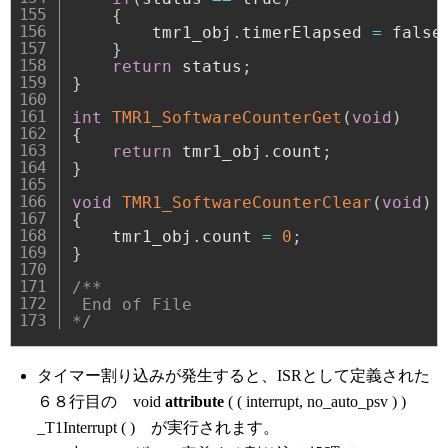
{
        tmr1_obj
.
timerElapsed 
=
 false
}
return
 status
;
}
int
TMR1_SoftwareCounterGet
(
void
)
{
return
 tmr1_obj
.
count
;
}
void
TMR1_SoftwareCounterClear
(
void
)
{
    tmr1_obj
.
count 
=
0
;
}
/**

 End of File

*/
タイマー割り込みが発生すると、ISRとして定義された
６８行目の void
attribute
( ( interrupt, no_auto_psv ) )
_T1Interrupt ( ) が実行されます。