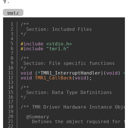
す。
tmr1.c
/**

  Section: Included Files

*/
#
include
<stdio.h>
#
include
"tmr1.h"
/**

 Section: File specific functions

*/
void
(
*
TMR1_InterruptHandler
)
(
void
)
=
void
TMR1_CallBack
(
void
)
;
/**

  Section: Data Type Definitions

*/
/** TMR Driver Hardware Instance Objec
  @Summary

    Defines the object required for th