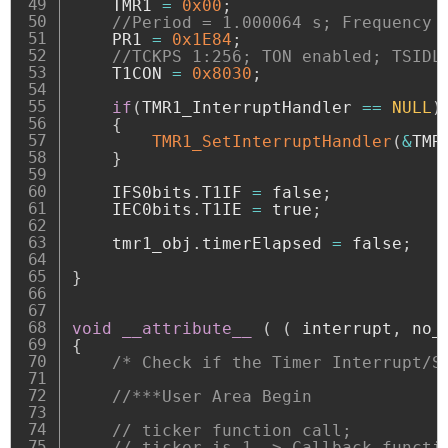
    TMR1 
=
0x00
;
//Period = 1.000064 s; Frequency 
    PR1 
=
0x1E84
;
//TCKPS 1:256; TON enabled; TSIDL
    T1CON 
=
0x8030
;
if
(
TMR1_InterruptHandler 
==
NULL
)
{
TMR1_SetInterruptHandler
(
&
TMR
}
    IFS0bits
.
T1IF 
=
 false
;
    IEC0bits
.
T1IE 
=
 true
;
    tmr1_obj
.
timerElapsed 
=
 false
;
}
void
__attribute__
(
(
 interrupt
,
 no_
{
/* Check if the Timer Interrupt/S
//***User Area Begin
// ticker function call;
// ticker is 1 -> Callback functi