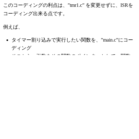
このコーディングの利点は、”tmr1.c” を変更せずに、ISRを
コーディング出来る点です。
例えば、
タイマー割り込みで実行したい関数を、”main.c”にコー
ディング
そこから、引数をその関数のポインターとして、関数
TMR1_SetInterruptHandler(void (* InterruptHandler)(void))を
コールする。
これにより、TMR1_InterruptHandler に実行したい関数
が登録される。
その状態でタイマー割り込みがかかれば、以下の様にな
る。
６８行目の void
attribute
( ( interrupt, no_auto_psv
) ) _T1Interrupt ( ) が実行され
if(TMR1_InterruptHandler) に到達する。
TMR1_InterruptHandlerに実行したい関数のポイン