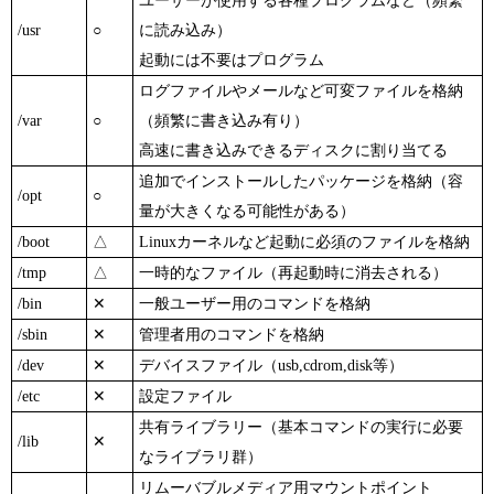
ユーザーが使用する各種プログラムなど（頻繁
/usr
○
に読み込み）
起動には不要はプログラム
ログファイルやメールなど可変ファイルを格納
/var
○
（頻繁に書き込み有り）
高速に書き込みできるディスクに割り当てる
追加でインストールしたパッケージを格納（容
/opt
○
量が大きくなる可能性がある）
/boot
△
Linuxカーネルなど起動に必須のファイルを格納
/tmp
△
一時的なファイル（再起動時に消去される）
/bin
✕
一般ユーザー用のコマンドを格納
/sbin
✕
管理者用のコマンドを格納
/dev
✕
デバイスファイル（usb,cdrom,disk等）
/etc
✕
設定ファイル
共有ライブラリー（基本コマンドの実行に必要
/lib
✕
なライブラリ群）
リムーバブルメディア用マウントポイント