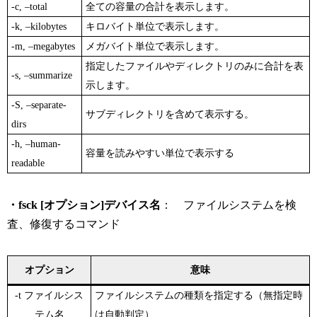
-c, –total
全ての容量の合計を表示します。
-k, –kilobytes
キロバイト単位で表示します。
-m, –megabytes
メガバイト単位で表示します。
指定したファイルやディレクトリのみに合計を表
-s, –summarize
示します。
-S, –separate-
サブディレクトリを含めて表示する。
dirs
-h, –human-
容量を読みやすい単位で表示する
readable
・fsck [オプション]デバイス名
： ファイルシステムを検
査、修復するコマンド
オプション
意味
-t ファイルシス
ファイルシステムの種類を指定する（無指定時
テム名
は自動判定）