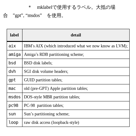
＊ mklabelで使用するラベル。大抵の場
合 ”gpt”, “msdos” を使用。
label
detail
aix
IBM’s AIX (which introduced what we now know as LVM);
amiga
Amiga’s RDB partitioning scheme;
bsd
BSD disk labels;
dvh
SGI disk volume headers;
gpt
GUID partition tables;
mac
old (pre-GPT) Apple partition tables;
msdos
DOS-style MBR partition tables;
pc98
PC-98 partition tables;
sun
Sun’s partitioning scheme;
loop
raw disk access (loopback-style)