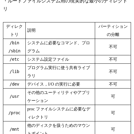
・ルートファイルシステム用の現実的な最小のディレクト
リ
ディレク
パーティション
説明
トリ
の分離
/bin
システムに必要なコマンド、プロ
不可
/sbin
グラム
/etc
システム設定ファイル
不可
プログラム実行に使う共有ライブ
/lib
不可
ラリ
/dev
デバイス，I/O の実行に必要
不可
その他のユーティリティやアプリ
/usr
可
ケーション
proc ファイルシステムに必要なデ
/proc
可
ィレクトリ
他のディスクを扱うためのマウン
/mnt
可
トポイント