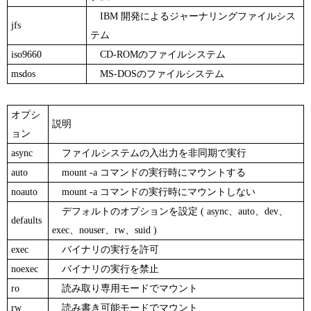
IBM 開発によるジャーナリングファイルシス
jfs
テム
iso9660
CD-ROMのファイルシステム
msdos
MS-DOSのファイルシステム
オプシ
説明
ョン
async
ファイルシステムの入出力を非同期で実行
auto
mount -a コマンドの実行時にマウントする
noauto
mount -a コマンドの実行時にマウントしない
デフォルトのオプションを設定 ( async、auto、dev、
defaults
exec、nouser、rw、suid )
exec
バイナリの実行を許可
noexec
バイナリの実行を禁止
ro
読み取り専用モードでマウント
rw
読み書き可能モードでマウント