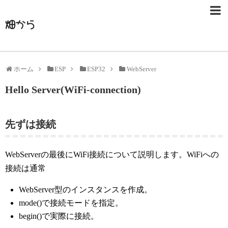
畑から
ホーム
ESP
ESP32
WebServer
Hello Server(WiFi-connection)
先ずは接続
WebServerの最後にWiFi接続について説明します。WiFiへの
接続は通常
WebServer型のインスタンスを作成。
mode()で接続モードを指定。
begin()で実際に接続。