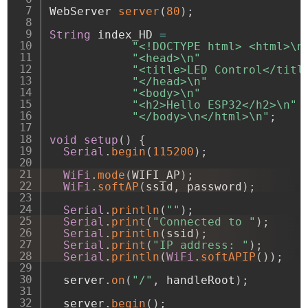
WebServer 
server
(
80
)
;
String
 index_HD 
=
"<!DOCTYPE html> <html>\n
"<head>\n"
"<title>LED Control</titl
"</head>\n"
"<body>\n"
"<h2>Hello ESP32</h2>\n"
"</body>\n</html>\n"
;
void
setup
(
)
{
Serial
.
begin
(
115200
)
;
WiFi
.
mode
(
WIFI_AP
)
;
WiFi
.
softAP
(
ssid
,
 password
)
;
Serial
.
println
(
""
)
;
Serial
.
print
(
"Connected to "
)
;
Serial
.
println
(
ssid
)
;
Serial
.
print
(
"IP address: "
)
;
Serial
.
println
(
WiFi
.
softAPIP
(
)
)
;
  server
.
on
(
"/"
,
 handleRoot
)
;
  server
.
begin
(
)
;