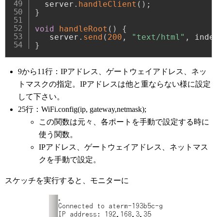
  server
.
handleClient
(
)
;
}
void
handleRoot
(
)
{
   server
.
send
(
200
,
"text/html"
,
 inde
}
9から11行：IPアドレス、ゲートウェイアドレス、ネッ
トマスクの指定。IPアドレスは他と重ならない様に設定
して下さい。
25行：WiFi.config(ip, gateway,netmask);
この関数は元々、各ポートを手動で設定する時に
使う関数。
IPアドレス、ゲートウェイアドレス、ネットマス
クを手動で設定。
スケッチを実行すると、モニターに