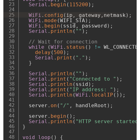
Serial
.
begin
(
115200
)
;
WiFi
.
config
(
ip
,
 gateway
,
netmask
)
;
WiFi
.
mode
(
WIFI_STA
)
;
WiFi
.
begin
(
ssid
,
 password
)
;
Serial
.
println
(
""
)
;
// Wait for connection
while
(
WiFi
.
status
(
)
!=
 WL_CONNECTE
delay
(
500
)
;
Serial
.
print
(
"."
)
;
}
Serial
.
println
(
""
)
;
Serial
.
print
(
"Connected to "
)
;
Serial
.
println
(
ssid
)
;
Serial
.
print
(
"IP address: "
)
;
Serial
.
println
(
WiFi
.
localIP
(
)
)
;
  server
.
on
(
"/"
,
 handleRoot
)
;
  server
.
begin
(
)
;
Serial
.
println
(
"HTTP server started
}
void
loop
(
)
{