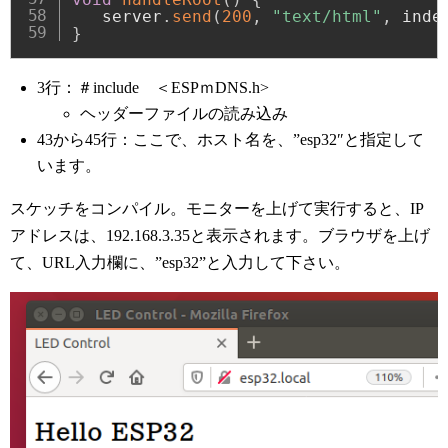
   server
.
send
(
200
,
"text/html"
,
 inde
}
3行：＃include ＜ESPｍDNS.h>
ヘッダーファイルの読み込み
43から45行：ここで、ホスト名を、”esp32″と指定して
います。
スケッチをコンパイル。モニターを上げて実行すると、IP
アドレスは、192.168.3.35と表示されます。ブラウザを上げ
て、URL入力欄に、”esp32”と入力して下さい。