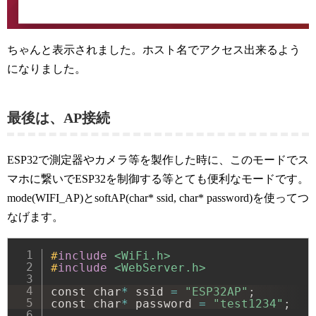
ちゃんと表示されました。ホスト名でアクセス出来るよう
になりました。
最後は、AP接続
ESP32で測定器やカメラ等を製作した時に、このモードでス
マホに繋いでESP32を制御する等とても便利なモードです。
mode(WIFI_AP)とsoftAP(char* ssid, char* password)を使ってつ
なげます。
#
include
<WiFi.h>
#
include
<WebServer.h>
const char
*
 ssid 
=
"ESP32AP"
;
const char
*
 password 
=
"test1234"
;