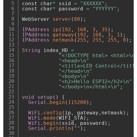
const char
*
 ssid 
=
"XXXXXX"
;
const char
*
 password 
=
"YYYYYY"
;
WebServer 
server
(
80
)
;
IPAddress
ip
(
192
,
168
,
3
,
35
)
;
IPAddress
gateway
(
192
,
168
,
3
,
1
)
;
IPAddress
netmask
(
255
,
255
,
255
,
0
)
;
String
 index_HD 
=
"<!DOCTYPE html> <html>\n
"<head>\n"
"<title>LED Control</titl
"</head>\n"
"<body>\n"
"<h2>Hello ESP32</h2>\n"
"</body>\n</html>\n"
;
void
setup
(
)
{
Serial
.
begin
(
115200
)
;
WiFi
.
config
(
ip
,
 gateway
,
netmask
)
;
WiFi
.
mode
(
WIFI_STA
)
;
WiFi
.
begin
(
ssid
,
 password
)
;
Serial
.
println
(
""
)
;