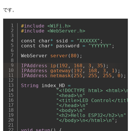
です。
#
include
<WiFi.h>
#
include
<WebServer.h>
const char
*
 ssid 
=
"XXXXXX"
;
const char
*
 password 
=
"YYYYYY"
;
WebServer 
server
(
80
)
;
IPAddress
ip
(
192
,
168
,
3
,
35
)
;
IPAddress
gateway
(
192
,
168
,
3
,
1
)
;
IPAddress
netmask
(
255
,
255
,
255
,
0
)
;
String
 index_HD 
=
"<!DOCTYPE html> <html>\n
"<head>\n"
"<title>LED Control</titl
"</head>\n"
"<body>\n"
"<h2>Hello ESP32</h2>\n"
"</body>\n</html>\n"
;
void
setup
(
)
{