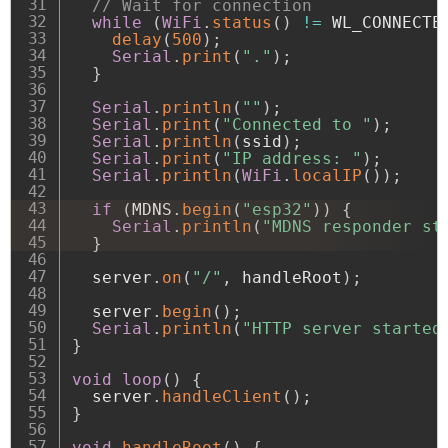
// Wait for connection
while
(
WiFi
.
status
(
)
!=
 WL_CONNECTE
delay
(
500
)
;
Serial
.
print
(
"."
)
;
}
Serial
.
println
(
""
)
;
Serial
.
print
(
"Connected to "
)
;
Serial
.
println
(
ssid
)
;
Serial
.
print
(
"IP address: "
)
;
Serial
.
println
(
WiFi
.
localIP
(
)
)
;
if
(
MDNS
.
begin
(
"esp32"
)
)
{
Serial
.
println
(
"MDNS responder st
}
  server
.
on
(
"/"
,
 handleRoot
)
;
  server
.
begin
(
)
;
Serial
.
println
(
"HTTP server started
}
void
loop
(
)
{
  server
.
handleClient
(
)
;
}
void
handleRoot
(
)
{