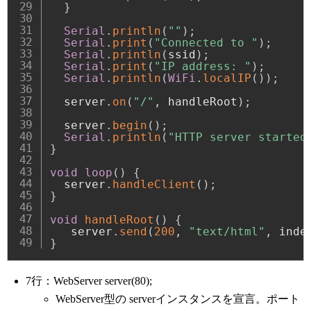
}
Serial
.
println
(
""
)
;
Serial
.
print
(
"Connected to "
)
;
Serial
.
println
(
ssid
)
;
Serial
.
print
(
"IP address: "
)
;
Serial
.
println
(
WiFi
.
localIP
(
)
)
;
  server
.
on
(
"/"
,
 handleRoot
)
;
  server
.
begin
(
)
;
Serial
.
println
(
"HTTP server started
}
void
loop
(
)
{
  server
.
handleClient
(
)
;
}
void
handleRoot
(
)
{
   server
.
send
(
200
,
"text/html"
,
 inde
}
7行：WebServer server(80);
WebServer型の serverインスタンスを宣言。ポート