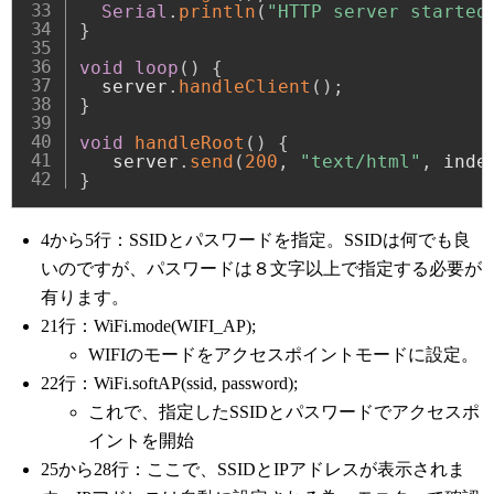
Serial
.
println
(
"HTTP server started
}
void
loop
(
)
{
  server
.
handleClient
(
)
;
}
void
handleRoot
(
)
{
   server
.
send
(
200
,
"text/html"
,
 inde
}
4から5行：SSIDとパスワードを指定。SSIDは何でも良
いのですが、パスワードは８文字以上で指定する必要が
有ります。
21行：WiFi.mode(WIFI_AP);
WIFIのモードをアクセスポイントモードに設定。
22行：WiFi.softAP(ssid, password);
これで、指定したSSIDとパスワードでアクセスポ
イントを開始
25から28行：ここで、SSIDとIPアドレスが表示されま