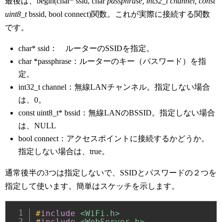
最後は、begin(char* ssid, char
passphrase, int32_t channel, const
uint8_t
bssid, bool connect)関数。これが実際に接続する関数
です。
char* ssid： ルーターのSSIDを指定。
char *passphrase：ルーターのキー（パスワード）を指
定。
int32_t channel：無線LANチャンネル。指定しない場合
は、0。
const uint8_t* bssid：無線LANのBSSID。指定しない場合
は、NULL
bool connect：アクセスポイントに接続するかどうか。
指定しない場合は、true。
通常後半の3つは指定しないで、SSIDとパスワードの２つを
指定して使います。簡単はスケッチを示します。
#
include
<WiFi.h>
#
include
<WebServer.h>