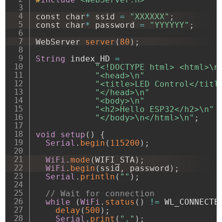
const char
*
 ssid 
=
"XXXXXX"
;
const char
*
 password 
=
"YYYYYY"
;
WebServer 
server
(
80
)
;
String
 index_HD 
=
"<!DOCTYPE html> <html>\n
"<head>\n"
"<title>LED Control</titl
"</head>\n"
"<body>\n"
"<h2>Hello ESP32</h2>\n"
"</body>\n</html>\n"
;
void
setup
(
)
{
Serial
.
begin
(
115200
)
;
WiFi
.
mode
(
WIFI_STA
)
;
WiFi
.
begin
(
ssid
,
 password
)
;
Serial
.
println
(
""
)
;
// Wait for connection
while
(
WiFi
.
status
(
)
!=
 WL_CONNECTE
delay
(
500
)
;
Serial
.
print
(
"."
)
;