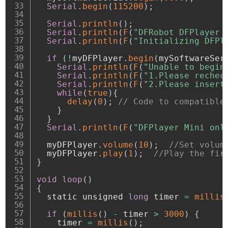
Serial
.
begin
(
115200
)
;
Serial
.
println
(
)
;
Serial
.
println
(
F
(
"DFRobot DFPlayer 
Serial
.
println
(
F
(
"Initializing DFPl
if
(
!
myDFPlayer
.
begin
(
mySoftwareSer
Serial
.
println
(
F
(
"Unable to begin
Serial
.
println
(
F
(
"1.Please rechec
Serial
.
println
(
F
(
"2.Please insert
while
(
true
)
{
delay
(
0
)
;
// Code to compatible
}
}
Serial
.
println
(
F
(
"DFPlayer Mini onl
  myDFPlayer
.
volume
(
10
)
;
//Set volum
  myDFPlayer
.
play
(
1
)
;
//Play the fir
}
void
loop
(
)
{
  static unsigned 
long
 timer 
=
millis
if
(
millis
(
)
-
 timer 
>
3000
)
{
    timer 
=
millis
(
)
;