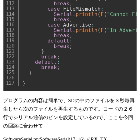
break
;
case
 FileMismatch
:
Serial
.
println
(
F
(
"Cannot Fi
break
;
case
 Advertise
:
Serial
.
println
(
F
(
"In Advert
break
;
default
:
break
;
}
break
;
default
:
break
;
}
}
プログラムの内容は簡単で、SDの中のファイルを３秒毎再
生したら次のファイルを再生するものです。コードの２６
行でシリアル通信のピンを設定しているので、ここを今回
の回路に合わせて
SoftwareSerial mySoftwareSerial(17, 16); // RX, TX