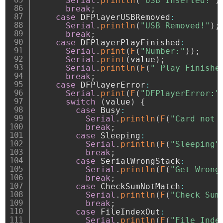
Serial
.
println
(
"USB Inserted!"
)
break
;
case
 DFPlayerUSBRemoved
:
Serial
.
println
(
"USB Removed!"
)
;
break
;
case
 DFPlayerPlayFinished
:
Serial
.
print
(
F
(
"Number:"
)
)
;
Serial
.
print
(
value
)
;
Serial
.
println
(
F
(
" Play Finishe
break
;
case
 DFPlayerError
:
Serial
.
print
(
F
(
"DFPlayerError:"
switch
(
value
)
{
case
 Busy
:
Serial
.
println
(
F
(
"Card not 
break
;
case
 Sleeping
:
Serial
.
println
(
F
(
"Sleeping"
break
;
case
 SerialWrongStack
:
Serial
.
println
(
F
(
"Get Wrong
break
;
case
 CheckSumNotMatch
:
Serial
.
println
(
F
(
"Check Sum
break
;
case
 FileIndexOut
:
Serial
.
println
(
F
(
"File Inde