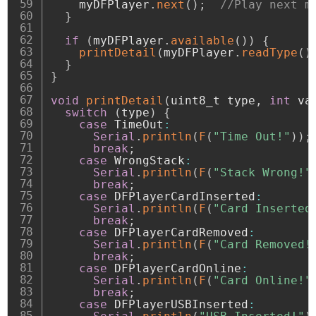
    myDFPlayer
.
next
(
)
;
//Play next m
}
if
(
myDFPlayer
.
available
(
)
)
{
printDetail
(
myDFPlayer
.
readType
(
)
}
}
void
printDetail
(
uint8_t type
,
int
 va
switch
(
type
)
{
case
 TimeOut
:
Serial
.
println
(
F
(
"Time Out!"
)
)
;
break
;
case
 WrongStack
:
Serial
.
println
(
F
(
"Stack Wrong!"
break
;
case
 DFPlayerCardInserted
:
Serial
.
println
(
F
(
"Card Inserted
break
;
case
 DFPlayerCardRemoved
:
Serial
.
println
(
F
(
"Card Removed!
break
;
case
 DFPlayerCardOnline
:
Serial
.
println
(
F
(
"Card Online!"
break
;
case
 DFPlayerUSBInserted
: