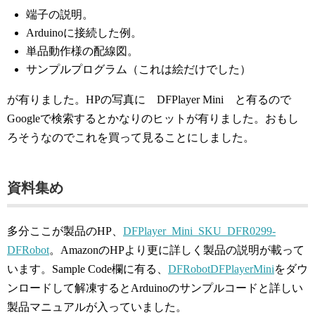
端子の説明。
Arduinoに接続した例。
単品動作様の配線図。
サンプルプログラム（これは絵だけでした）
が有りました。HPの写真に DFPlayer Mini と有るので
Googleで検索するとかなりのヒットが有りました。おもし
ろそうなのでこれを買って見ることにしました。
資料集め
多分ここが製品のHP、
DFPlayer_Mini_SKU_DFR0299-
DFRobot
。AmazonのHPより更に詳しく製品の説明が載って
います。Sample Code欄に有る、
DFRobotDFPlayerMini
をダウ
ンロードして解凍するとArduinoのサンプルコードと詳しい
製品マニュアルが入っていました。