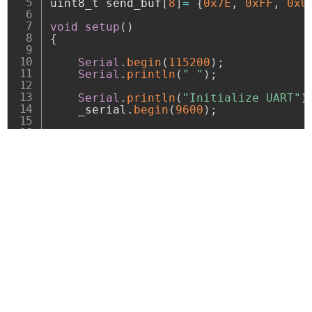
uint8_t send_buf
[
8
]
=
{
0x7E
,
0xFF
,
0x0
void
setup
(
)
{
Serial
.
begin
(
115200
)
;
Serial
.
println
(
" "
)
;
Serial
.
println
(
"Initialize UART"
)
    _serial
.
begin
(
9600
)
;
Serial
.
println
(
"Waite 3secT"
)
;
delay
(
3000
)
;
Serial
.
println
(
"Set Volume 20"
)
;
    send_buf
[
3
]
=
0x06
;
    send_buf
[
5
]
=
0
;
    send_buf
[
6
]
=
20
;
    _serial
.
write
(
send_buf
,
8
)
;
delay
(
200
)
;
}
void
loop
(
)
{
Serial
.
println
(
"Play next"
)
;
    send_buf
[
3
]
=
0x01
;
    send_buf
[
5
]
=
0
;