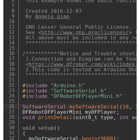
 This example shows the basic function
 Created 2016-12-07

 By 
Angelo qiao
 GNU Lesser General Public License.

 See <
http://www.gnu.org/licenses/
> f
 All above must be included in any red
 ************************************
/***********Notice and Trouble shootin
 1.Connection and Diagram can be found
 <
https://www.dfrobot.com/wiki/index.
 2.This code is tested on Arduino Uno,
 ************************************
#
include
"Arduino.h"
#
include
"SoftwareSerial.h"
#
include
"DFRobotDFPlayerMini.h"
SoftwareSerial
mySoftwareSerial
(
10
,
1
DFRobotDFPlayerMini myDFPlayer
;
void
printDetail
(
uint8_t type
,
int
 va
void
setup
(
)
{
  mySoftwareSerial
.
begin
(
9600
)
;