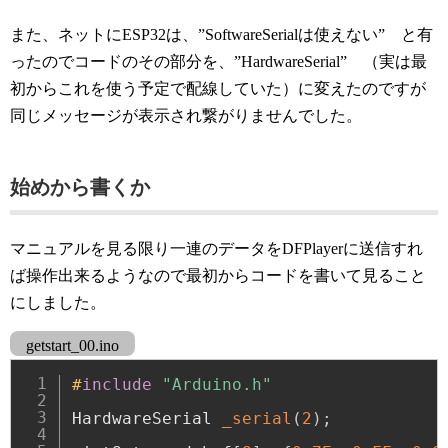
また、ネットにESP32は、”SoftwareSerialは使えない” と有
ったのでコードのその部分を、”HardwareSerial” （実は最
初からこれを使う予定で配線していた）に変えたのですが
同じメッセージが表示され繋がりませんでした。
始めから書くか
マニュアルを見る限り一連のデータをDFPlayerに送信すれ
ば操作出来るようなので最初からコードを書いて見ること
にしました。
getstart_00.ino
#
include
"Arduino.h"
HardwareSerial 
_serial
(
2
)
;